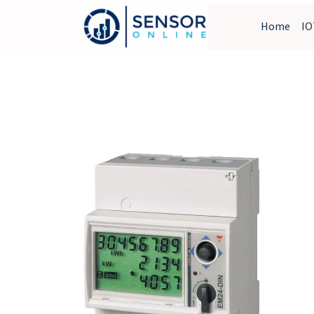
Home
IO